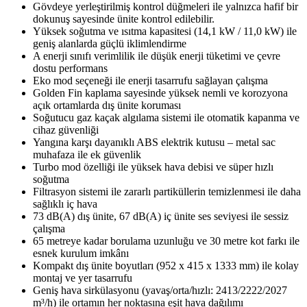
Gövdeye yerleştirilmiş kontrol düğmeleri ile yalnızca hafif bir
dokunuş sayesinde ünite kontrol edilebilir.
Yüksek soğutma ve ısıtma kapasitesi (14,1 kW / 11,0 kW) ile
geniş alanlarda güçlü iklimlendirme
A enerji sınıfı verimlilik ile düşük enerji tüketimi ve çevre
dostu performans
Eko mod seçeneği ile enerji tasarrufu sağlayan çalışma
Golden Fin kaplama sayesinde yüksek nemli ve korozyona
açık ortamlarda dış ünite koruması
Soğutucu gaz kaçak algılama sistemi ile otomatik kapanma ve
cihaz güvenliği
Yangına karşı dayanıklı ABS elektrik kutusu – metal sac
muhafaza ile ek güvenlik
Turbo mod özelliği ile yüksek hava debisi ve süper hızlı
soğutma
Filtrasyon sistemi ile zararlı partiküllerin temizlenmesi ile daha
sağlıklı iç hava
73 dB(A) dış ünite, 67 dB(A) iç ünite ses seviyesi ile sessiz
çalışma
65 metreye kadar borulama uzunluğu ve 30 metre kot farkı ile
esnek kurulum imkânı
Kompakt dış ünite boyutları (952 x 415 x 1333 mm) ile kolay
montaj ve yer tasarrufu
Geniş hava sirkülasyonu (yavaş/orta/hızlı: 2413/2222/2027
m³/h) ile ortamın her noktasına eşit hava dağılımı