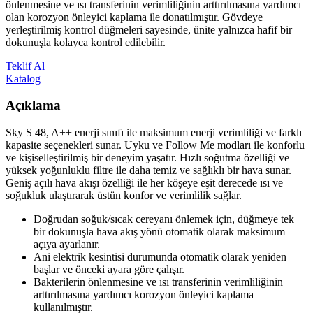
önlenmesine ve ısı transferinin verimliliğinin arttırılmasına yardımcı
olan korozyon önleyici kaplama ile donatılmıştır. Gövdeye
yerleştirilmiş kontrol düğmeleri sayesinde, ünite yalnızca hafif bir
dokunuşla kolayca kontrol edilebilir.
Teklif Al
Katalog
Açıklama
Sky S 48, A++ enerji sınıfı ile maksimum enerji verimliliği ve farklı
kapasite seçenekleri sunar. Uyku ve Follow Me modları ile konforlu
ve kişiselleştirilmiş bir deneyim yaşatır. Hızlı soğutma özelliği ve
yüksek yoğunluklu filtre ile daha temiz ve sağlıklı bir hava sunar.
Geniş açılı hava akışı özelliği ile her köşeye eşit derecede ısı ve
soğukluk ulaştırarak üstün konfor ve verimlilik sağlar.
Doğrudan soğuk/sıcak cereyanı önlemek için, düğmeye tek
bir dokunuşla hava akış yönü otomatik olarak maksimum
açıya ayarlanır.
Ani elektrik kesintisi durumunda otomatik olarak yeniden
başlar ve önceki ayara göre çalışır.
Bakterilerin önlenmesine ve ısı transferinin verimliliğinin
arttırılmasına yardımcı korozyon önleyici kaplama
kullanılmıştır.