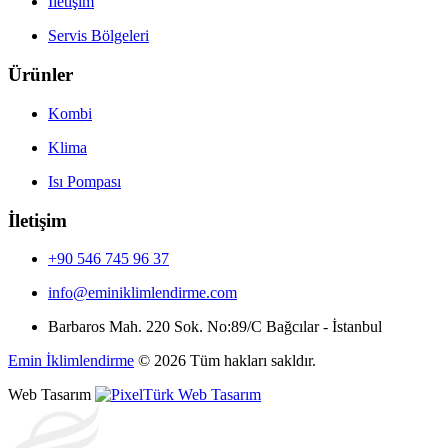
İletişim
Servis Bölgeleri
Ürünler
Kombi
Klima
Isı Pompası
İletişim
+90 546 745 96 37
info@eminiklimlendirme.com
Barbaros Mah. 220 Sok. No:89/C Bağcılar - İstanbul
Emin İklimlendirme
online
Emin İklimlendirme
© 2026 Tüm hakları sakldır.
Web Tasarım
Size nasıl yardımcı olabilirim?