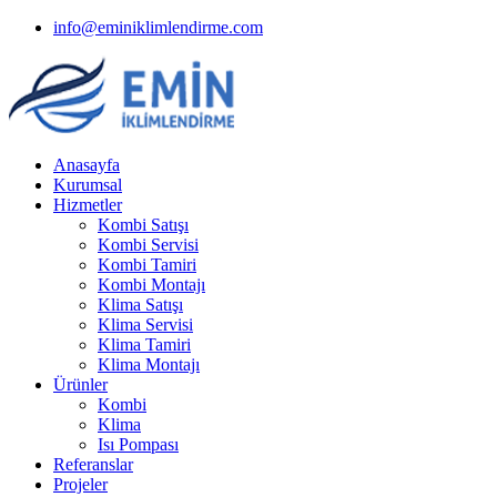
info@eminiklimlendirme.com
Anasayfa
Kurumsal
Hizmetler
Kombi Satışı
Kombi Servisi
Kombi Tamiri
Kombi Montajı
Klima Satışı
Klima Servisi
Klima Tamiri
Klima Montajı
Ürünler
Kombi
Klima
Isı Pompası
Referanslar
Projeler