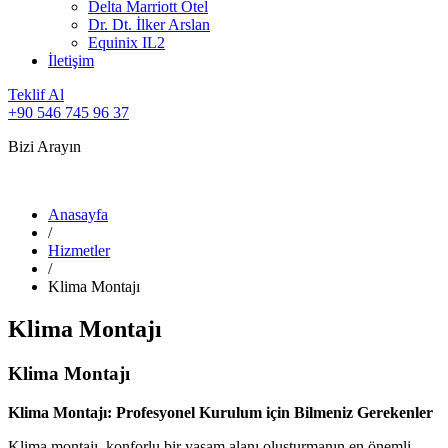
Delta Marriott Otel
Dr. Dt. İlker Arslan
Equinix IL2
İletişim
Teklif Al
+90 546 745 96 37
Bizi Arayın
Anasayfa
/
Hizmetler
/
Klima Montajı
Klima Montajı
Klima Montajı
Klima Montajı: Profesyonel Kurulum için Bilmeniz Gerekenler
Klima montajı, konforlu bir yaşam alanı oluşturmanın en önemli