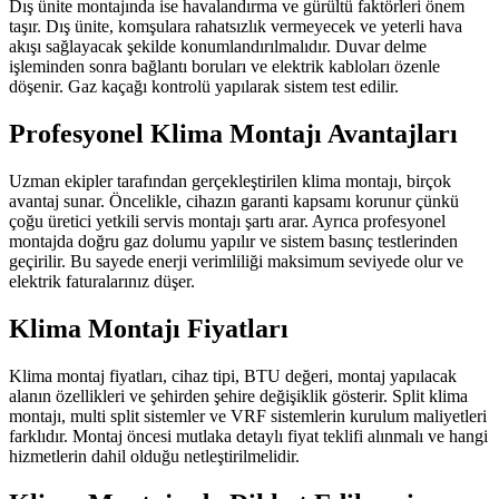
Dış ünite montajında ise havalandırma ve gürültü faktörleri önem
taşır. Dış ünite, komşulara rahatsızlık vermeyecek ve yeterli hava
akışı sağlayacak şekilde konumlandırılmalıdır. Duvar delme
işleminden sonra bağlantı boruları ve elektrik kabloları özenle
döşenir. Gaz kaçağı kontrolü yapılarak sistem test edilir.
Profesyonel Klima Montajı Avantajları
Uzman ekipler tarafından gerçekleştirilen klima montajı, birçok
avantaj sunar. Öncelikle, cihazın garanti kapsamı korunur çünkü
çoğu üretici yetkili servis montajı şartı arar. Ayrıca profesyonel
montajda doğru gaz dolumu yapılır ve sistem basınç testlerinden
geçirilir. Bu sayede enerji verimliliği maksimum seviyede olur ve
elektrik faturalarınız düşer.
Klima Montajı Fiyatları
Klima montaj fiyatları, cihaz tipi, BTU değeri, montaj yapılacak
alanın özellikleri ve şehirden şehire değişiklik gösterir. Split klima
montajı, multi split sistemler ve VRF sistemlerin kurulum maliyetleri
farklıdır. Montaj öncesi mutlaka detaylı fiyat teklifi alınmalı ve hangi
hizmetlerin dahil olduğu netleştirilmelidir.